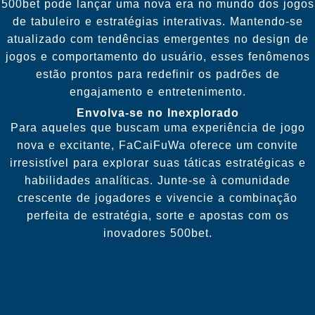
500bet pode lançar uma nova era no mundo dos jogos
de tabuleiro e estratégias interativas. Mantendo-se
atualizado com tendências emergentes no design de
jogos e comportamento do usuário, esses fenômenos
estão prontos para redefinir os padrões de
engajamento e entretenimento.
Envolva-se no Inexplorado
Para aqueles que buscam uma experiência de jogo
nova e excitante, FaCaiFuWa oferece um convite
irresistível para explorar suas táticas estratégicas e
habilidades analíticas. Junte-se à comunidade
crescente de jogadores e vivencie a combinação
perfeita de estratégia, sorte e apostas com os
inovadores 500bet.