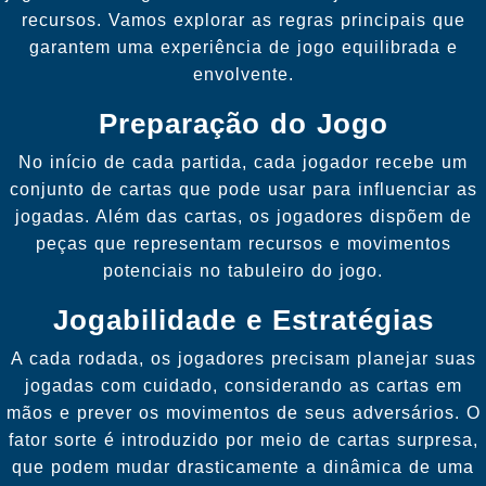
recursos. Vamos explorar as regras principais que
garantem uma experiência de jogo equilibrada e
envolvente.
Preparação do Jogo
No início de cada partida, cada jogador recebe um
conjunto de cartas que pode usar para influenciar as
jogadas. Além das cartas, os jogadores dispõem de
peças que representam recursos e movimentos
potenciais no tabuleiro do jogo.
Jogabilidade e Estratégias
A cada rodada, os jogadores precisam planejar suas
jogadas com cuidado, considerando as cartas em
mãos e prever os movimentos de seus adversários. O
fator sorte é introduzido por meio de cartas surpresa,
que podem mudar drasticamente a dinâmica de uma