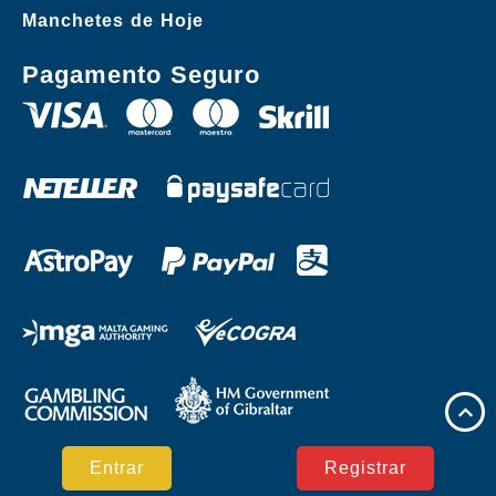
Manchetes de Hoje
Pagamento Seguro
Entrar
Registrar
Copyright © 500bet Cassino Reservado