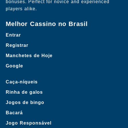
bonuses. Perfect for novice and experienced
players alike.
Melhor Cassino no Brasil
Entrar
Registrar
Manchetes de Hoje
Google
Caça-níqueis
Rinha de galos
Jogos de bingo
Bacará
Jogo Responsável