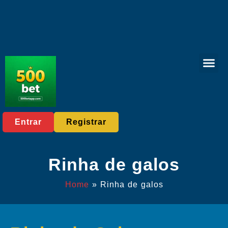
Caça-níqu
Rinha de galos
Jogos de bingo
Jogo Re
Manchetes de 
Entrar
Registrar
Rinha de galos
Home
»
Rinha de galos