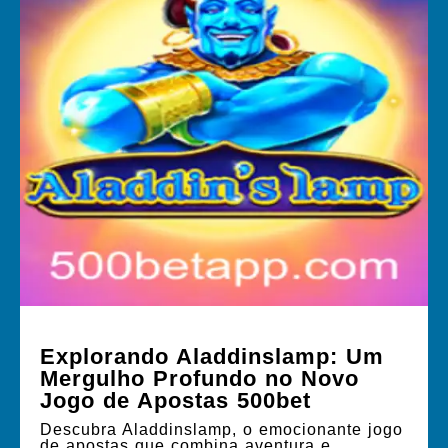
Explorando Aladdinslamp: Um
Mergulho Profundo no Novo
Jogo de Apostas 500bet
Descubra Aladdinslamp, o emocionante jogo
de apostas que combina aventura e