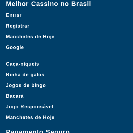
Melhor Cassino no Brasil
Entrar
Registrar
Manchetes de Hoje
Google
Caça-níqueis
Rinha de galos
Jogos de bingo
Bacará
Jogo Responsável
Manchetes de Hoje
Pagamento Seguro