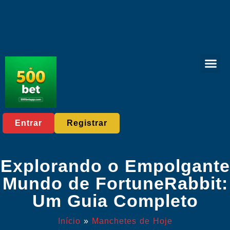
Caça-níqu
Rinha de galos
Jogos de bingo
Jogo Re
Manchetes de 
Entrar
Registrar
Explorando o Empolgante
Mundo de FortuneRabbit:
Um Guia Completo
Início
»
Manchetes de Hoje