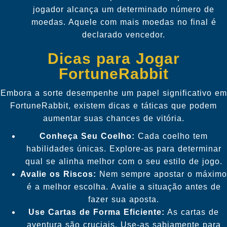
jogador alcança um determinado número de
moedas. Aquele com mais moedas no final é
declarado vencedor.
Dicas para Jogar
FortuneRabbit
Embora a sorte desempenhe um papel significativo em
FortuneRabbit, existem dicas e táticas que podem
aumentar suas chances de vitória.
Conheça Seu Coelho:
Cada coelho tem
habilidades únicas. Explore-as para determinar
qual se alinha melhor com o seu estilo de jogo.
Avalie os Riscos:
Nem sempre apostar o máximo
é a melhor escolha. Avalie a situação antes de
fazer sua aposta.
Use Cartas de Forma Eficiente:
As cartas de
aventura são cruciais. Use-as sabiamente para