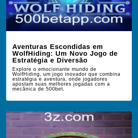
Aventuras Escondidas em
WolfHiding: Um Novo Jogo de
Estratégia e Diversão
Explore o emocionante mundo de
WolfHiding, um jogo inovador que combina
estratégia e aventura, onde jogadores
apostam suas melhores jogadas com a
mecânica de 500bet.