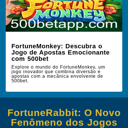
FortuneMonkey: Descubra o
Jogo de Apostas Emocionante
com 500bet
Explore o mundo do FortuneMonkey, um
jogo inovador que combina diversão e
apostas com a mecânica envolvente de
500bet.
FortuneRabbit: O Novo
Fenômeno dos Jogos