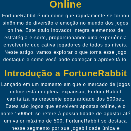
Online
FortuneRabbit é um nome que rapidamente se tornou
sinônimo de diversão e emoção no mundo dos jogos
online. Este título inovador integra elementos de
estratégia e sorte, proporcionando uma experiência
envolvente que cativa jogadores de todos os níveis.
Neste artigo, vamos explorar o que torna esse jogo
destaque e como você pode começar a aproveitá-lo.
Introdução a FortuneRabbit
Lançado em um momento em que o mercado de jogos
online está em plena expansão, FortuneRabbit
capitaliza na crescente popularidade dos 500bet.
Estes são jogos que envolvem apostas online, e o
nome '500bet' se refere à possibilidade de apostar até
um valor máximo de 500. FortuneRabbit se destaca
nesse segmento por sua jogabilidade única e