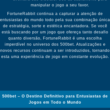
manipular o jogo a seu favor.
FortuneRabbit continua a capturar a atenção de
entusiastas do mundo todo pela sua combinação única
de estratégia, sorte e estética encantadora. Se você
está buscando por um jogo que ofereça tanto desafio
quanto diversão, FortuneRabbit é uma escolha
imperdível no universo dos 500bet. Atualizações e
novos recursos continuam a ser introduzidos, tornando
esta uma experiência de jogo em constante evolução.
500bet – O Destino Definitivo para Entusiastas de
Jogos em Todo o Mundo