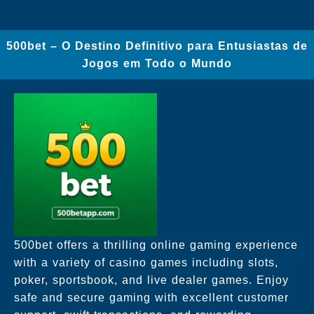
500bet – O Destino Definitivo para Entusiastas de
Jogos em Todo o Mundo
500bet offers a thrilling online gaming experience
with a variety of casino games including slots,
poker, sportsbook, and live dealer games. Enjoy
safe and secure gaming with excellent customer