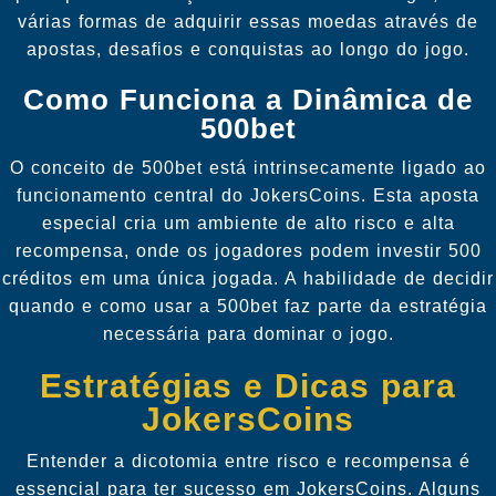
várias formas de adquirir essas moedas através de
apostas, desafios e conquistas ao longo do jogo.
Como Funciona a Dinâmica de
500bet
O conceito de 500bet está intrinsecamente ligado ao
funcionamento central do JokersCoins. Esta aposta
especial cria um ambiente de alto risco e alta
recompensa, onde os jogadores podem investir 500
créditos em uma única jogada. A habilidade de decidir
quando e como usar a 500bet faz parte da estratégia
necessária para dominar o jogo.
Estratégias e Dicas para
JokersCoins
Entender a dicotomia entre risco e recompensa é
essencial para ter sucesso em JokersCoins. Alguns