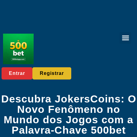
Caça-níqu
Rinha de galos
Jogos de bingo
Jogo Re
Manchetes de 
Entrar
Registrar
Descubra JokersCoins: O
Novo Fenômeno no
Mundo dos Jogos com a
Palavra-Chave 500bet