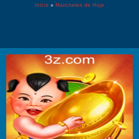
Início
»
Manchetes de Hoje