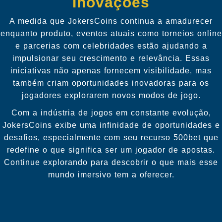
Inovações
A medida que JokersCoins continua a amadurecer
enquanto produto, eventos atuais como torneios online
e parcerias com celebridades estão ajudando a
impulsionar seu crescimento e relevância. Essas
iniciativas não apenas fornecem visibilidade, mas
também criam oportunidades inovadoras para os
jogadores explorarem novos modos de jogo.
Com a indústria de jogos em constante evolução,
JokersCoins exibe uma infinidade de oportunidades e
desafios, especialmente com seu recurso 500bet que
redefine o que significa ser um jogador de apostas.
Continue explorando para descobrir o que mais esse
mundo imersivo tem a oferecer.