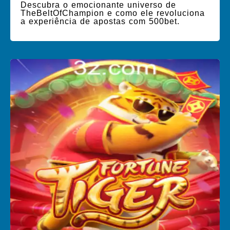
Descubra o emocionante universo de
TheBeltOfChampion e como ele revoluciona
a experiência de apostas com 500bet.