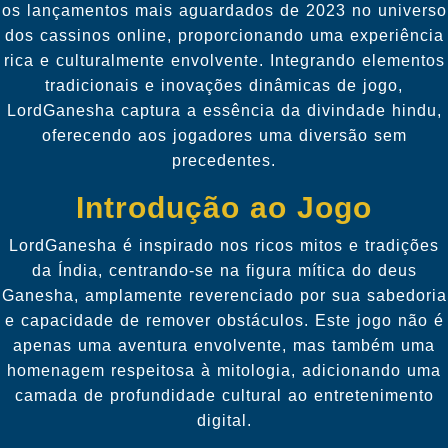
os lançamentos mais aguardados de 2023 no universo
dos cassinos online, proporcionando uma experiência
rica e culturalmente envolvente. Integrando elementos
tradicionais e inovações dinâmicas de jogo,
LordGanesha captura a essência da divindade hindu,
oferecendo aos jogadores uma diversão sem
precedentes.
Introdução ao Jogo
LordGanesha é inspirado nos ricos mitos e tradições
da Índia, centrando-se na figura mítica do deus
Ganesha, amplamente reverenciado por sua sabedoria
e capacidade de remover obstáculos. Este jogo não é
apenas uma aventura envolvente, mas também uma
homenagem respeitosa à mitologia, adicionando uma
camada de profundidade cultural ao entretenimento
digital.