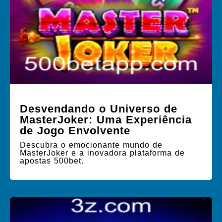
Desvendando o Universo de
MasterJoker: Uma Experiência
de Jogo Envolvente
Descubra o emocionante mundo de
MasterJoker e a inovadora plataforma de
apostas 500bet.