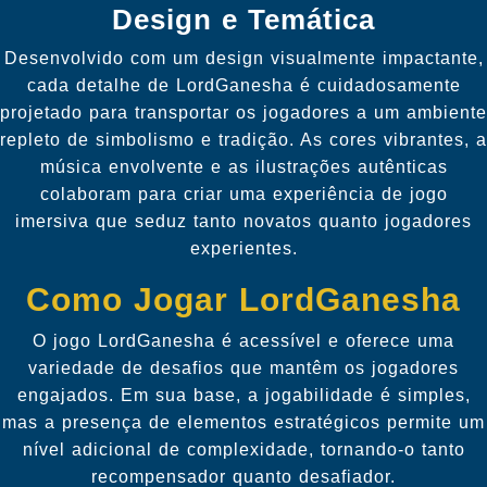
Design e Temática
Desenvolvido com um design visualmente impactante,
cada detalhe de LordGanesha é cuidadosamente
projetado para transportar os jogadores a um ambiente
repleto de simbolismo e tradição. As cores vibrantes, a
música envolvente e as ilustrações autênticas
colaboram para criar uma experiência de jogo
imersiva que seduz tanto novatos quanto jogadores
experientes.
Como Jogar LordGanesha
O jogo LordGanesha é acessível e oferece uma
variedade de desafios que mantêm os jogadores
engajados. Em sua base, a jogabilidade é simples,
mas a presença de elementos estratégicos permite um
nível adicional de complexidade, tornando-o tanto
recompensador quanto desafiador.