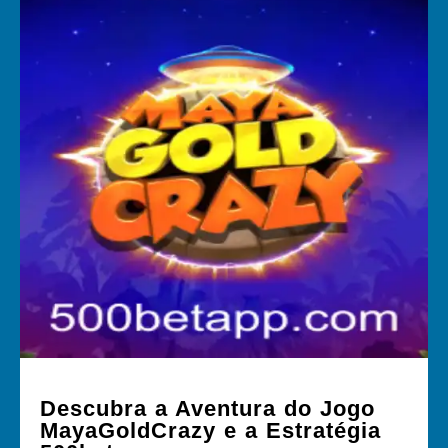
Descubra a Aventura do Jogo
MayaGoldCrazy e a Estratégia