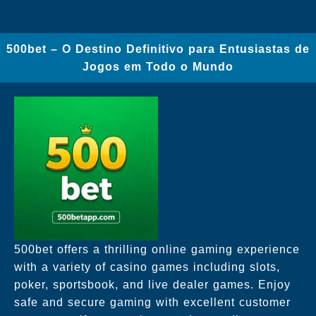
500bet – O Destino Definitivo para Entusiastas de
Jogos em Todo o Mundo
500bet offers a thrilling online gaming experience
with a variety of casino games including slots,
poker, sportsbook, and live dealer games. Enjoy
safe and secure gaming with excellent customer