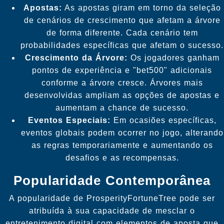
Apostas:
As apostas giram em torno da seleção
de cenários de crescimento que afetam a árvore
de forma diferente. Cada cenário tem
probabilidades específicas que afetam o sucesso.
Crescimento da Árvore:
Os jogadores ganham
pontos de experiência e "bet500" adicionais
conforme a árvore cresce. Árvores mais
desenvolvidas ampliam as opções de apostas e
aumentam a chance de sucesso.
Eventos Especiais:
Em ocasiões específicas,
eventos globais podem ocorrer no jogo, alterando
as regras temporariamente e aumentando os
desafios e as recompensas.
Popularidade Contemporânea
A popularidade de ProsperityFortuneTree pode ser
atribuída à sua capacidade de mesclar o
entretenimento digital com elementos de aposta que