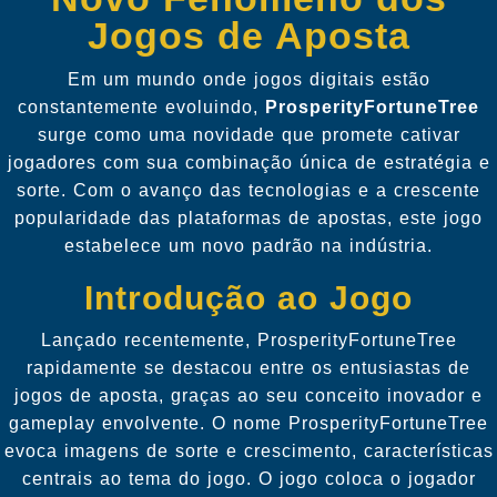
Jogos de Aposta
Em um mundo onde jogos digitais estão
constantemente evoluindo,
ProsperityFortuneTree
surge como uma novidade que promete cativar
jogadores com sua combinação única de estratégia e
sorte. Com o avanço das tecnologias e a crescente
popularidade das plataformas de apostas, este jogo
estabelece um novo padrão na indústria.
Introdução ao Jogo
Lançado recentemente, ProsperityFortuneTree
rapidamente se destacou entre os entusiastas de
jogos de aposta, graças ao seu conceito inovador e
gameplay envolvente. O nome ProsperityFortuneTree
evoca imagens de sorte e crescimento, características
centrais ao tema do jogo. O jogo coloca o jogador