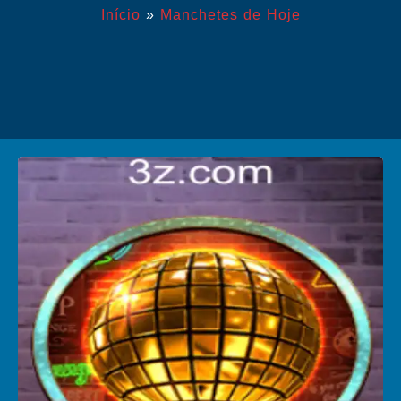
Início
»
Manchetes de Hoje