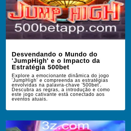
Desvendando o Mundo do
'JumpHigh' e o Impacto da
Estratégia 500bet
Explore a emocionante dinâmica do jogo
'JumpHigh' e compreenda as estratégias
envolvidas na palavra-chave '500bet'.
Descubra as regras, a introdução e como
este jogo cativante está conectado aos
eventos atuais.