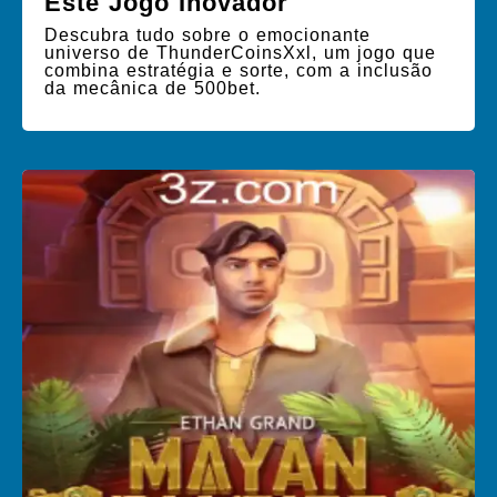
Este Jogo Inovador
Descubra tudo sobre o emocionante
universo de ThunderCoinsXxl, um jogo que
combina estratégia e sorte, com a inclusão
da mecânica de 500bet.