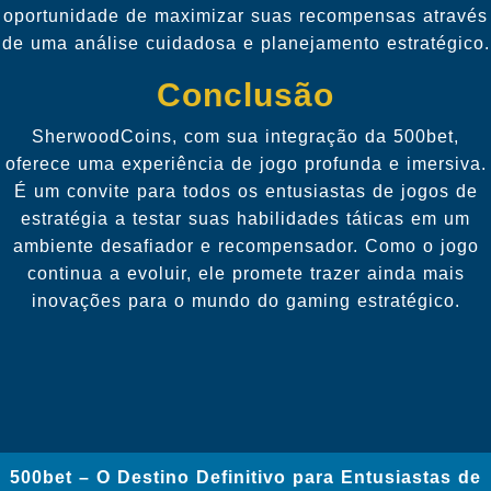
oportunidade de maximizar suas recompensas através
de uma análise cuidadosa e planejamento estratégico.
Conclusão
SherwoodCoins, com sua integração da 500bet,
oferece uma experiência de jogo profunda e imersiva.
É um convite para todos os entusiastas de jogos de
estratégia a testar suas habilidades táticas em um
ambiente desafiador e recompensador. Como o jogo
continua a evoluir, ele promete trazer ainda mais
inovações para o mundo do gaming estratégico.
500bet – O Destino Definitivo para Entusiastas de