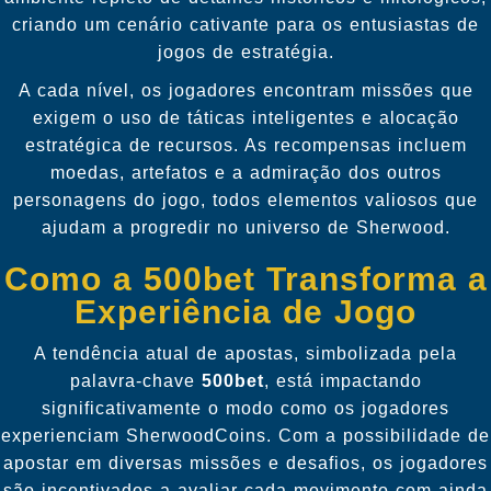
criando um cenário cativante para os entusiastas de
jogos de estratégia.
A cada nível, os jogadores encontram missões que
exigem o uso de táticas inteligentes e alocação
estratégica de recursos. As recompensas incluem
moedas, artefatos e a admiração dos outros
personagens do jogo, todos elementos valiosos que
ajudam a progredir no universo de Sherwood.
Como a 500bet Transforma a
Experiência de Jogo
A tendência atual de apostas, simbolizada pela
palavra-chave
500bet
, está impactando
significativamente o modo como os jogadores
experienciam SherwoodCoins. Com a possibilidade de
apostar em diversas missões e desafios, os jogadores
são incentivados a avaliar cada movimento com ainda