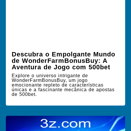
Descubra o Empolgante Mundo
de WonderFarmBonusBuy: A
Aventura de Jogo com 500bet
Explore o universo intrigante de
WonderFarmBonusBuy, um jogo
emocionante repleto de características
únicas e a fascinante mecânica de apostas
de 500bet.