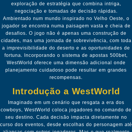
exploração de estratégia que combina intriga,
negociação e tomadas de decisão rápidas.
Ambientado num mundo inspirado no Velho Oeste, o
jogador se encontra numa paisagem vasta e cheia de
desafios. O jogo não é apenas uma construção de
cidades, mas uma jornada de sobrevivência, com toda
a imprevisibilidade do deserto e as oportunidades de
fortuna. Incorporando o sistema de apostas 500bet,
WestWorld oferece uma dimensão adicional onde
planejamento cuidadoso pode resultar em grandes
recompensas.
Introdução a WestWorld
Imaginado em um cenário que resgata a era dos
cowboys, WestWorld coloca jogadores no comando de
seu destino. Cada decisão impacta diretamente no
curso dos eventos, desde escolhas do personagem até
alianças com outros jogadores. Mas o que realmente