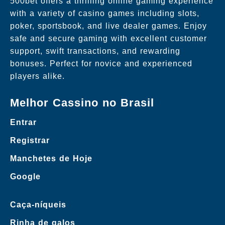
500bet offers a thrilling online gaming experience
with a variety of casino games including slots,
poker, sportsbook, and live dealer games. Enjoy
safe and secure gaming with excellent customer
support, swift transactions, and rewarding
bonuses. Perfect for novice and experienced
players alike.
Melhor Cassino no Brasil
Entrar
Registrar
Manchetes de Hoje
Google
Caça-níqueis
Rinha de galos