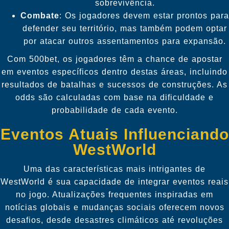
sobrevivência.
Combate
: Os jogadores devem estar prontos para
defender seu território, mas também podem optar
por atacar outros assentamentos para expansão.
Com 500bet, os jogadores têm a chance de apostar
em eventos específicos dentro destas áreas, incluindo
resultados de batalhas e sucessos de construções. As
odds são calculadas com base na dificuldade e
probabilidade de cada evento.
Eventos Atuais Influenciando
WestWorld
Uma das características mais intrigantes de
WestWorld é sua capacidade de integrar eventos reais
no jogo. Atualizações frequentes inspiradas em
notícias globais e mudanças sociais oferecem novos
desafios, desde desastres climáticos até revoluções