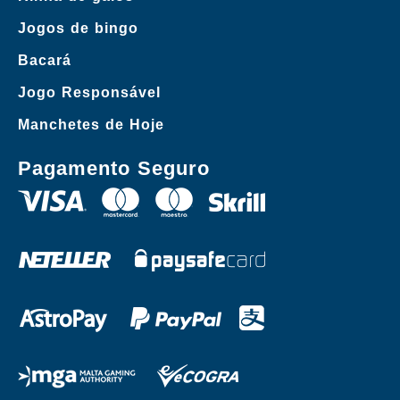
Jogos de bingo
Bacará
Jogo Responsável
Manchetes de Hoje
Pagamento Seguro