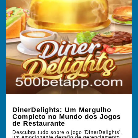
DinerDelights: Um Mergulho
Completo no Mundo dos Jogos
de Restaurante
Descubra tudo sobre o jogo 'DinerDelights',
um emocionante desafio de gerenciamento