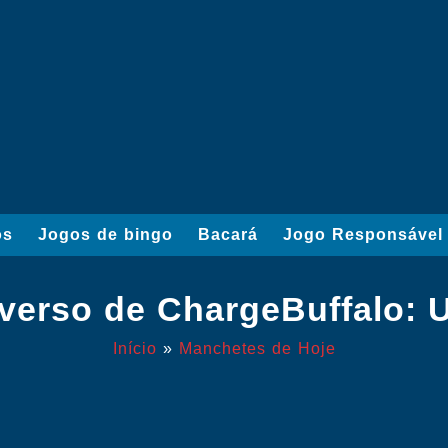
os
Jogos de bingo
Bacará
Jogo Responsável
verso de ChargeBuffalo:
Início
»
Manchetes de Hoje