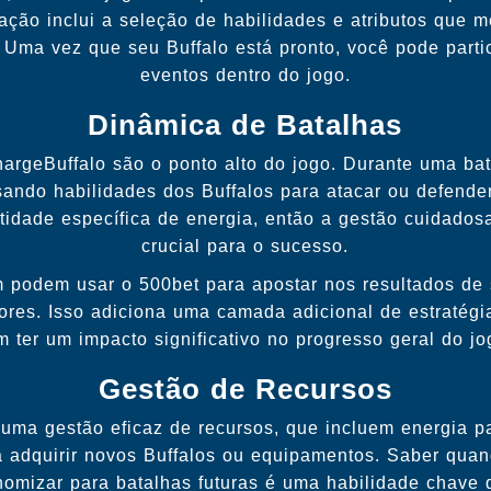
zação inclui a seleção de habilidades e atributos que
. Uma vez que seu Buffalo está pronto, você pode parti
eventos dentro do jogo.
Dinâmica de Batalhas
argeBuffalo são o ponto alto do jogo. Durante uma bat
sando habilidades dos Buffalos para atacar ou defende
dade específica de energia, então a gestão cuidados
crucial para o sucesso.
 podem usar o 500bet para apostar nos resultados de 
ores. Isso adiciona uma camada adicional de estratégi
 ter um impacto significativo no progresso geral do jo
Gestão de Recursos
uma gestão eficaz de recursos, que incluem energia p
 adquirir novos Buffalos ou equipamentos. Saber quan
nomizar para batalhas futuras é uma habilidade chave 