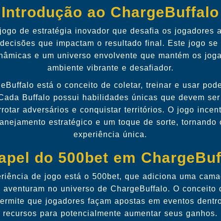
Introdução ao ChargeBuffalo
jogo de estratégia inovador que desafia os jogadores 
ecisões que impactam o resultado final. Este jogo se
inâmicas e um universo envolvente que mantém os jog
ambiente vibrante e desafiador.
Buffalo está o conceito de coletar, treinar e usar pod
 Cada Buffalo possui habilidades únicas que devem ser
otar adversários e conquistar territórios. O jogo inc
lanejamento estratégico e um toque de sorte, tornando
experiência única.
apel do 500bet em ChargeBuf
riência de jogo está o 500bet, que adiciona uma cam
 aventuram no universo de ChargeBuffalo. O conceito 
ermite que jogadores façam apostas em eventos dentro
recursos para potencialmente aumentar seus ganhos.