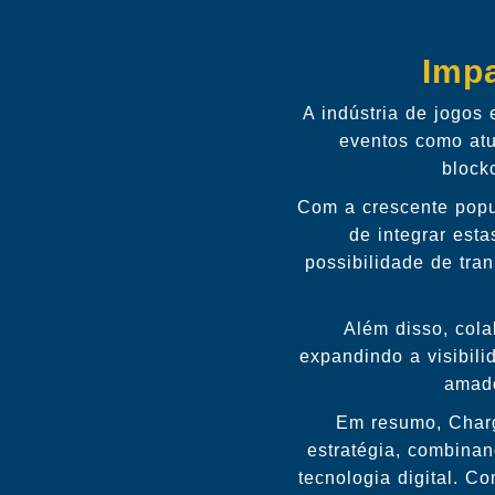
Imp
A indústria de jogos
eventos como atu
block
Com a crescente popu
de integrar esta
possibilidade de tra
Além disso, col
expandindo a visibili
amado
Em resumo, Charg
estratégia, combina
tecnologia digital. C