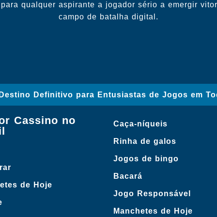
para qualquer aspirante a jogador sério a emergir vito
campo de batalha digital.
Destino Definitivo para Entusiastas de Jogos em 
or Cassino no
Caça-níqueis
l
Rinha de galos
Jogos de bingo
rar
Bacará
etes de Hoje
Jogo Responsável
e
Manchetes de Hoje