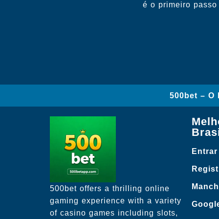
é o primeiro passo 
500bet – O 
Melh
Brasi
Entrar
Regist
Manch
500bet offers a thrilling online
gaming experience with a variety
Googl
of casino games including slots,