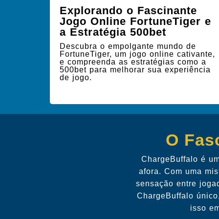
Explorando o Fascinante
Jogo Online FortuneTiger e
a Estratégia 500bet
Descubra o empolgante mundo de
FortuneTiger, um jogo online cativante,
e compreenda as estratégias como a
500bet para melhorar sua experiência
de jogo.
O Fas
ChargeBuffalo é um
afora. Com uma mist
sensação entre joga
ChargeBuffalo único,
isso e